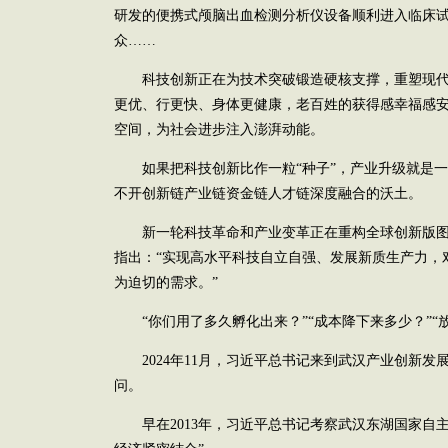
研发的便携式颅脑出血检测分析仪设备顺利进入临床
众……
科技创新正在为技术突破锻造硬核支撑，重塑现代
更优、行更快、身体更健康，老百姓的获得感幸福感
空间，为社会进步注入澎湃动能。
如果把科技创新比作一粒“种子”，产业升级就是一棵
不开创新链产业链资金链人才链深度融合的沃土。
新一轮科技革命和产业变革正在重构全球创新版图
指出：“实现高水平科技自立自强、发展新质生产力，
为迫切的需求。”
“你们用了多久孵化出来？”“成本降下来多少？”“
2024年11月，习近平总书记来到武汉产业创新发
问。
早在2013年，习近平总书记考察武汉东湖国家自主