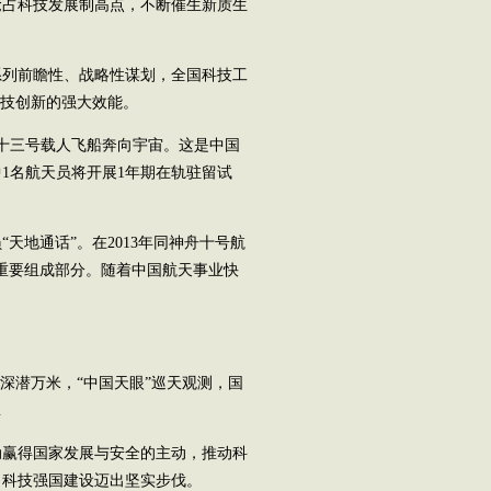
抢占科技发展制高点，不断催生新质生
列前瞻性、战略性谋划，全国科技工
科技创新的强大效能。
十三号载人飞船奔向宇宙。这是中国
1名航天员将开展1年期在轨驻留试
地通话”。在2013年同神舟十号航
重要组成部分。随着中国航天事业快
潜万米，“中国天眼”巡天观测，国
…
赢得国家发展与安全的主动，推动科
，科技强国建设迈出坚实步伐。