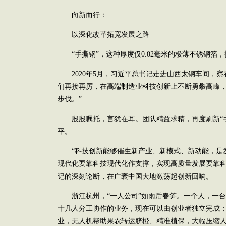
向新而行：
以深化改革拓宽发展之路
“手撕钢”，这种厚度仅0.02毫米的极薄不锈钢箔
2020年5月，习近平总书记走进山西太钢车间，察看
们再接再厉，在高端制造业科技创新上不断勇攀高峰
步伐。”
殷殷嘱托，言犹在耳。团队精益求精，再度刷新“手
平。
“科技创新能够催生新产业、新模式、新动能，是发
现代化要靠科技现代化作支撑，实现高质量发展要靠科
记的深刻论断，在广袤中国大地激荡起创新回响。
浙江杭州，“一人公司”如雨后春笋。一个人，一台
十几人分工协作的业务，现在可以由创业者独立完成
业，无人机帮助果农转运脐橙、精准植保，大幅压缩