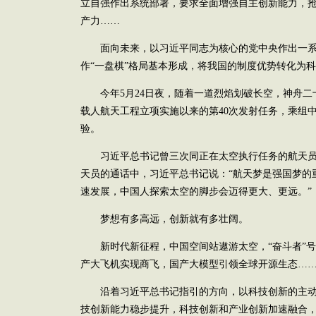
立自强作出系统部署，要求全面增强自主创新能力，
产力……
面向未来，以习近平同志为核心的党中央作出一系
作“一盘棋”格局基本形成，将我国的制度优势转化为
今年5月24日夜，随着一道烈焰划破长空，神舟二
载人航天工程立项实施以来的第40次发射任务，乘组中
验。
习近平总书记曾三次同正在太空执行任务的航天员“天
天员的通话中，习近平总书记说：“航天梦是强国梦的
速发展，中国人探索太空的脚步会迈得更大、更远。”
梦想有多高远，创新就有多壮阔。
新时代新征程，中国空间站遨游太空，“奋斗者”号深
产大飞机实现商飞，国产大模型引领全球开源生态…
沿着习近平总书记指引的方向，以科技创新的主动
技创新能力稳步提升，科技创新和产业创新加速融合