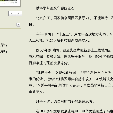
以科学擘画筑牢强国基石
北京亦庄，国家信创园园区展厅内，“不能等待、不
目。
今年2月9日，“十五五”开局之年首次地方考察，
人工智能、机器人等科技创新成果展示。
京举行
仅仅6年多时间，园区从这片创新热土上拔地而起
京举行
整机终端、超级计算、网络安全服务、应用软件等领
百舸争流的蓬勃发展态势。
“建设社会主义现代化强国，关键在科技自立自强
事的优势，把各种优质要素集合起来攻关，加快解决
标。”习近平总书记的话催人奋进，再次凸显科技自立
重要意义。
只争朝夕，源自对时与势的深邃思考。
在5000多年文明发展进程中，中华民族创造了高