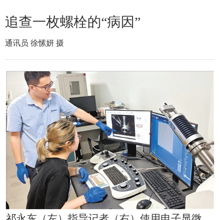
追查一枚螺栓的“病因”
通讯员 徐愫妍 摄
祁永东（左）指导记者（右）使用电子显微