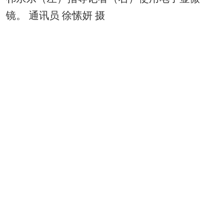
镜。 通讯员 徐愫妍 摄