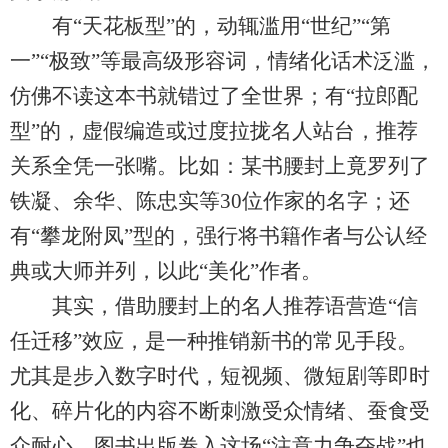
有“天花板型”的，动辄滥用“世纪”“第
一”“极致”等最高级形容词，情绪化话术泛滥，
仿佛不读这本书就错过了全世界；有“拉郎配
型”的，虚假编造或过度拉拢名人站台，推荐
关系全凭一张嘴。比如：某书腰封上竟罗列了
铁凝、余华、陈忠实等30位作家的名字；还
有“攀龙附凤”型的，强行将书籍作者与公认经
典或大师并列，以此“美化”作者。
其实，借助腰封上的名人推荐语营造“信
任迁移”效应，是一种推销新书的常见手段。
尤其是步入数字时代，短视频、微短剧等即时
化、碎片化的内容不断刺激受众情绪、蚕食受
众耐心，图书出版卷入这场“注意力争夺战”也