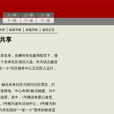
上一期
上一版
上一篇
下一期
下一版
下一篇
管理
版面导航
标题导航
返回主页
质共享
库名单，在嵊州市住建局指导下，浦
1个未来社区成功入选。作为试点建设
老一小”社区服务中心正式投入运行，
，融合未来社区与现代社区理念，打
务阵地。中心布局5栋功能楼、19个
场景。其中，1号楼设有爱心食堂、
，3号楼为老年活动中心，4号楼为剡
力求实现对“一老一小”需求的精准适