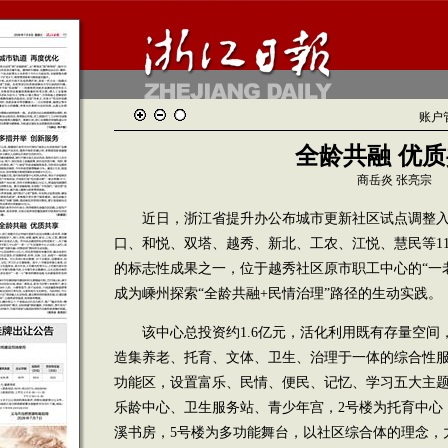
账户
全龄共融 优
商岳炎 张亮宗
近日，浙江省提升办公布城市更新社区试点调整入
口、和悦、双塔、越秀、新北、工农、江悦、慧民等1
的标志性成果之一，位于越秀社区原市职工中心的“一
成为嵊州探索“全龄共融+民情治理”路径的生动实践。
该中心总投资约1.6亿元，活化利用既有存量空间
造集养老、托育、文体、卫生、治理于一体的综合性服
功能区，设置富乐、民情、便民、记忆、学习五大主题
乐龄中心、卫生服务站、青少年宫，2号楼为托育中心
溪书房，5号楼为多功能舞台，以社区综合体的理念，