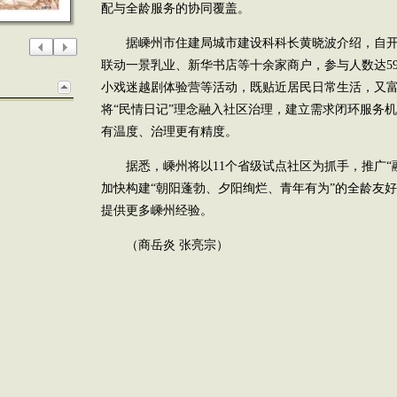
配与全龄服务的协同覆盖。
据嵊州市住建局城市建设科科长黄晓波介绍，自开园
联动一景乳业、新华书店等十余家商户，参与人数达59
小戏迷越剧体验营等活动，既贴近居民日常生活，又
将“民情日记”理念融入社区治理，建立需求闭环服务机
有温度、治理更有精度。
据悉，嵊州将以11个省级试点社区为抓手，推广“融
加快构建“朝阳蓬勃、夕阳绚烂、青年有为”的全龄友
提供更多嵊州经验。
（商岳炎 张亮宗）