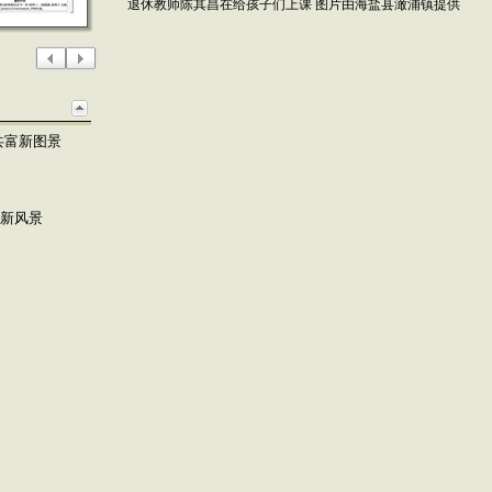
退休教师陈其昌在给孩子们上课 图片由海盐县澉浦镇提供
共富新图景
”新风景