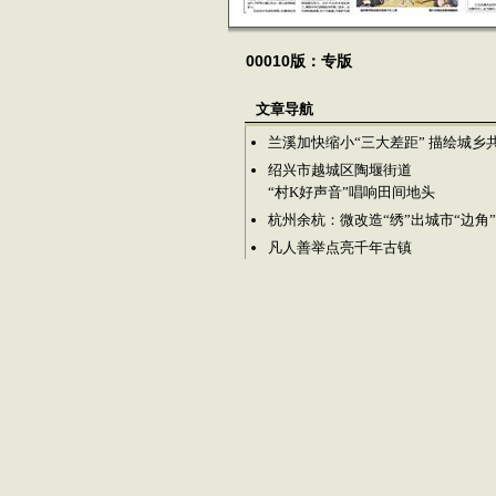
00010版：专版
文章导航
兰溪加快缩小“三大差距” 描绘城乡
绍兴市越城区陶堰街道
“村K好声音”唱响田间地头
杭州余杭：微改造“绣”出城市“边角
凡人善举点亮千年古镇