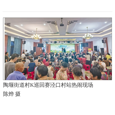
陶堰街道村K巡回赛泾口村站热闹现场
陈烨 摄