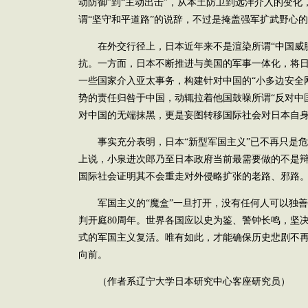
动防御”到“主动出击”，从本土防卫到远洋介入的变
谓“坚守和平道路”的说辞，不过是掩盖强军扩武野心
在外交行径上，日本近年来不是渲染所谓“中国威胁
抗。一方面，日本不断推进与美国的军事一体化，将日
一些国家介入亚太事务，构建针对中国的“小多边安全
势的责任归咎于中国，动辄拉着他国鼓噪所谓“反对中
对中国的无端抹黑，更是妄图转移国际社会对日本自
事实充分表明，日本“新型军国主义”已不再只是危
上说，小泉进次郎乃至日本政府当前最需要做的不是
国际社会证明其不会重走对外侵略扩张的老路、邪路
军国主义的“魔盒”一旦打开，没有任何人可以独善
判开庭80周年。世界各国应以史为鉴、警钟长鸣，坚
式的军国主义复活。唯有如此，才能确保历史悲剧不
向前。
（作者系辽宁大学日本研究中心客座研究员）