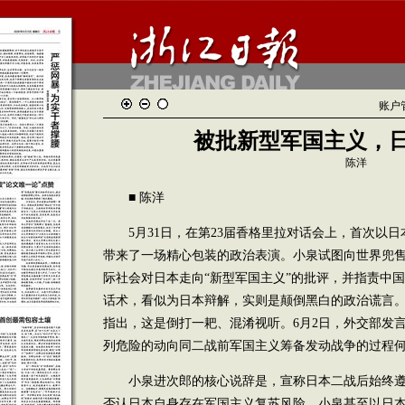
账户
被批新型军国主义，
陈洋
■ 陈洋
5月31日，在第23届香格里拉对话会上，首次以日
带来了一场精心包装的政治表演。小泉试图向世界兜售
际社会对日本走向“新型军国主义”的批评，并指责中
话术，看似为日本辩解，实则是颠倒黑白的政治谎言
指出，这是倒打一耙、混淆视听。6月2日，外交部发
列危险的动向同二战前军国主义筹备发动战争的过程
小泉进次郎的核心说辞是，宣称日本二战后始终遵
否认日本自身存在军国主义复苏风险。小泉甚至以日