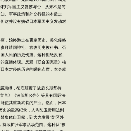
，评判军国主义复苏与否，从来不是简
认知、军事政策和外交行径的本质走
，但这并没有妨碍日本军国主义发动对
瘤，始终游走在否定历史、美化侵略
客参拜靖国神社、篡改历史教科书、否
害国人民的历史伤痛。这种拒绝反省、
除的直接体现。反观《联合国宪章》核
而日本对侵略历史的暧昧态度，本身就
层束缚，彻底颠覆了战后长期坚持
罗宣言》《波茨坦公告》等具有国际法
持能使其重新武装的产业。然而，日本
后历史的最高纪录，人均防卫费用达到
禁集体自卫权，到大力发展“防区外
，持续扩张军事活动范围。这种从“被