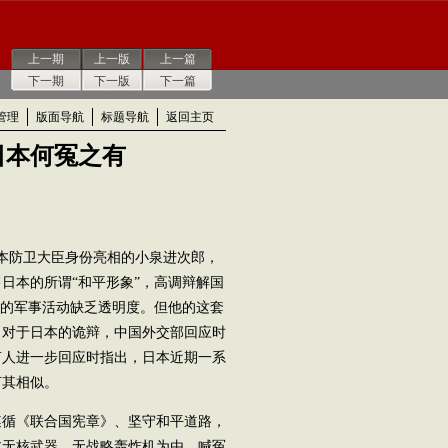
上一期
上一版
上一篇
下一期
下一版
下一篇
管理
版面导航
标题导航
返回主页
日本何冤之有
本防卫大臣身份亮相的小泉进次郎，
日本的所谓“和平形象”，高调辩解国
国的军事活动缺乏透明度。但他的这套
。对于日本的诡辩，中国外交部回应时
言人进一步回应时指出，日本近期一系
何其相似。
循《联合国宪章》、坚守和平道路，
本无核武器、无战略轰炸机为由，喊冤