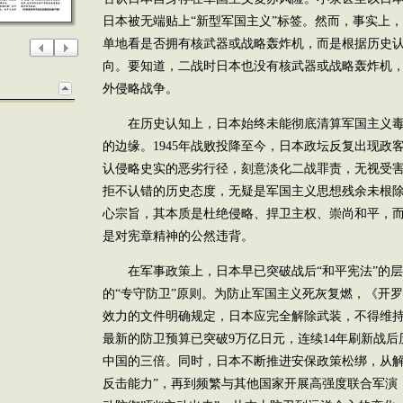
日本被无端贴上“新型军国主义”标签。然而，事实上
单地看是否拥有核武器或战略轰炸机，而是根据历史
向。要知道，二战时日本也没有核武器或战略轰炸机
外侵略战争。
在历史认知上，日本始终未能彻底清算军国主义毒
的边缘。1945年战败投降至今，日本政坛反复出现政
认侵略史实的恶劣行径，刻意淡化二战罪责，无视受
拒不认错的历史态度，无疑是军国主义思想残余未根
心宗旨，其本质是杜绝侵略、捍卫主权、崇尚和平，
是对宪章精神的公然违背。
在军事政策上，日本早已突破战后“和平宪法”的层
的“专守防卫”原则。为防止军国主义死灰复燃，《开
效力的文件明确规定，日本应完全解除武装，不得维
最新的防卫预算已突破9万亿日元，连续14年刷新战
中国的三倍。同时，日本不断推进安保政策松绑，从解
反击能力”，再到频繁与其他国家开展高强度联合军演