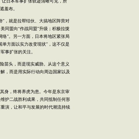
化，让日本军事扩张轨迹清晰可见，所
的遮羞布。
”，就是拉帮结伙、大搞地区阵营对
美同盟向“作战同盟”升级；积极拉拢
网络”。另一方面，日本将地区紧张局
国单方面以实力改变现状”，这不仅是
身军事扩张的关注。
险苗头，而是现实威胁。从这个意义
辩解，而是用实际行动向周边国家以及
。
其身，终将养虎为患。今年是东京审
决维护二战胜利成果，共同抵制任何形
再重演，让和平与发展的时代潮流持续