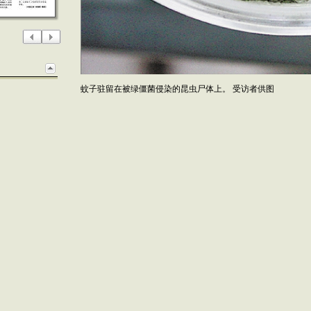
蚊子驻留在被绿僵菌侵染的昆虫尸体上。 受访者供图