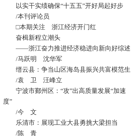
以实干实绩确保“十五五”开好局起好步
/本刊评论员
□本期关注 浙江经济开门红
奋楫新程立潮头
——浙江奋力推进经济稳进向新向好综述
/马跃明 沈华军
缙云县：争当山区海岛县振兴共富模范生
/袁 卫 汪峰立
宁波市鄞州区：“攻”出高质量发展“加速
度”
/今 文
乐清市：展现工业大县勇挑大梁担当
/陈 青