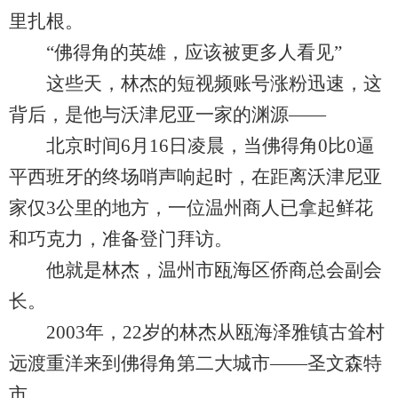
里扎根。
“佛得角的英雄，应该被更多人看见”
这些天，林杰的短视频账号涨粉迅速，这
背后，是他与沃津尼亚一家的渊源——
北京时间6月16日凌晨，当佛得角0比0逼
平西班牙的终场哨声响起时，在距离沃津尼亚
家仅3公里的地方，一位温州商人已拿起鲜花
和巧克力，准备登门拜访。
他就是林杰，温州市瓯海区侨商总会副会
长。
2003年，22岁的林杰从瓯海泽雅镇古耸村
远渡重洋来到佛得角第二大城市——圣文森特
市。