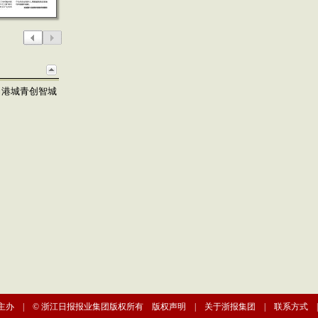
力港城青创智城
主办 | © 浙江日报报业集团版权所有
版权声明
|
关于浙报集团
|
联系方式