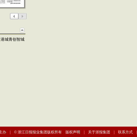
力港城青创智城
主办 | © 浙江日报报业集团版权所有
版权声明
|
关于浙报集团
|
联系方式