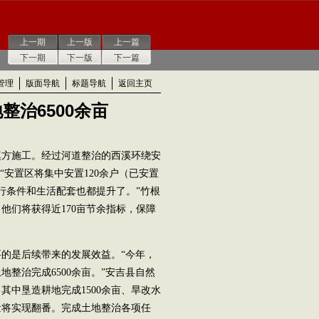
上一期
上一版
上一篇
下一期
下一版
下一篇
管理
版面导航
标题导航
返回主页
整治6500余亩
方施工。经过河道整治的西溪环绕安
“安置区将集中安置120余户（已安置
行条件和生活配套也都提升了。”竹根
他们将获得近170亩节余指标，保障
的是后续带来的发展效益。“今年，
整治完成6500余亩。”安吉县自然
中垦造耕地完成1500余亩、旱改水
数量将实现翻番。完成土地整治各项任