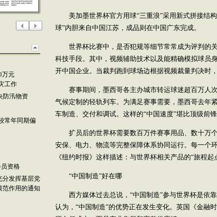
美加墨世界杯官方用球“三重浪”采用新式拼接结构
球”内胆来自中国江苏，成品则在中国广东完成。
世界杯比赛中，是否犯规等细节常常成为评判的关
科技手段。其中，视频辅助技术以及能精确模拟球员
开中国企业。当裁判跑到球场边根据视频裁量判决时
0万元
灾工作
赛事期间，墨西哥各主办城市转运球迷超百万人次
央防汛物资
气候定制的轻轨列车。为满足赛事需要，墨西哥去年
车制造、交付和调试。这样的“中国速度”堪比顶级前
较常年同期偏
扩员后的世界杯需要数百万件赛事用品、数十万个
安保、电力、物流等完整保障体系协同运行。每一个
《纽约时报》这样描述：与世界杯相关产品的“旅程起
会员资格
“中国制造”好在哪
充分发挥基层党
模范作用的通知
西方媒体过去总说，“中国制造”参与世界杯是依靠
认为，“中国制造”的优势正在发生变化。英国《金融时