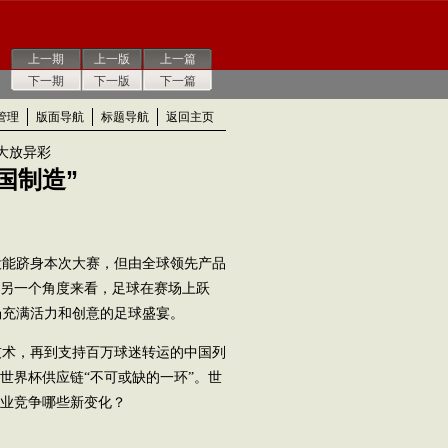
上一期
上一版
上一篇
下一期
下一版
下一篇
管理
版面导航
标题导航
返回主页
大放异彩
国制造”
没能跻身本次大赛，但由全球领先产品
从另一个角度来看，足球在赛场上跃
场充满活力和创意的足球盛宴。
术，再到支持百万球迷转运的中国列
世界杯供应链“不可或缺的一环”。世
产业竞争哪些新变化？