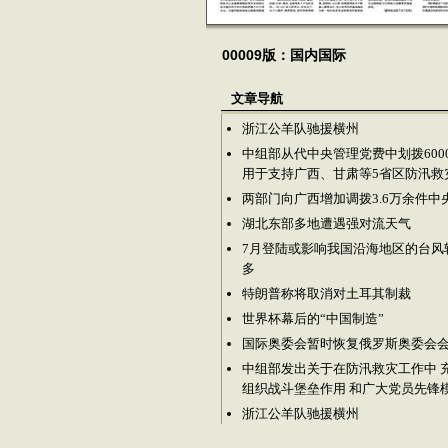
00009版：国内国际
文章导航
浙江公羊队驰援横州
中组部从代中央管理党费中划拨600
用于支持广西、甘肃等5省区防汛救
两部门向广西增加调拨3.6万余件中
湖北东部多地遭遇强对流天气
7月登陆或影响我国沿海地区的台风
多
特朗普称将取消对土耳其制裁
世界杯幕后的“中国制造”
国际奥委会暂时恢复俄罗斯奥委会
中组部发出关于在防汛救灾工作中 
组织战斗堡垒作用 和广大党员先锋
浙江公羊队驰援横州