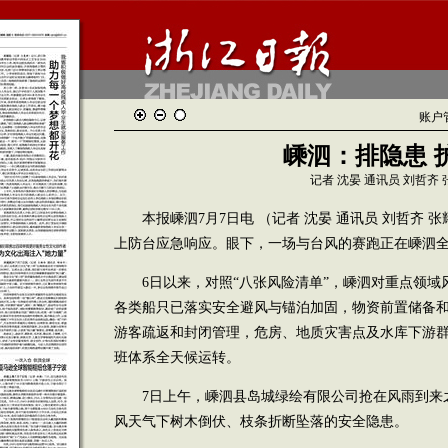
账户
嵊泗：排隐患 
记者 沈晏 通讯员 刘哲齐
本报嵊泗7月7日电 （记者 沈晏 通讯员 刘哲齐 张
上防台应急响应。眼下，一场与台风的赛跑正在嵊泗
6日以来，对照“八张风险清单”，嵊泗对重点领域
各类船只已落实安全避风与锚泊加固，物资前置储备
游客疏返和封闭管理，危房、地质灾害点及水库下游
班体系全天候运转。
7日上午，嵊泗县岛城绿绘有限公司抢在风雨到来
风天气下树木倒伏、枝条折断坠落的安全隐患。