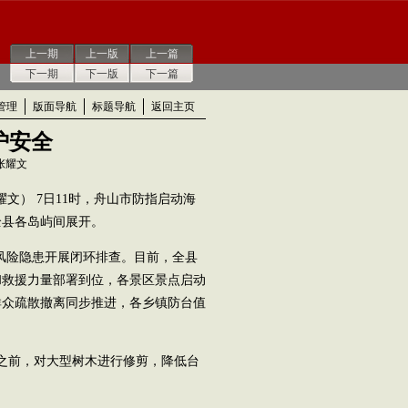
上一期
上一版
上一篇
下一期
下一版
下一篇
管理
版面导航
标题导航
返回主页
护安全
 张耀文
耀文） 7日11时，舟山市防指启动海
全县各岛屿间展开。
风险隐患开展闭环排查。目前，全县
和救援力量部署到位，各景区景点启动
群众疏散撤离同步推进，各乡镇防台值
之前，对大型树木进行修剪，降低台