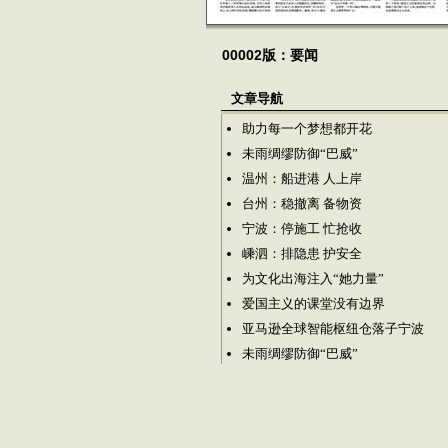
00002版：要闻
文章导航
助力每一个梦想都开花
未雨绸缪防御“巴威”
温州：船进港 人上岸
台州：稳撤离 备物资
宁波：停施工 忙抢收
嵊泗：排隐患 护安全
为文化出海注入“她力量”
爱国主义的课堂没有边界
亚马逊全球智能枢纽仓落子宁波
未雨绸缪防御“巴威”