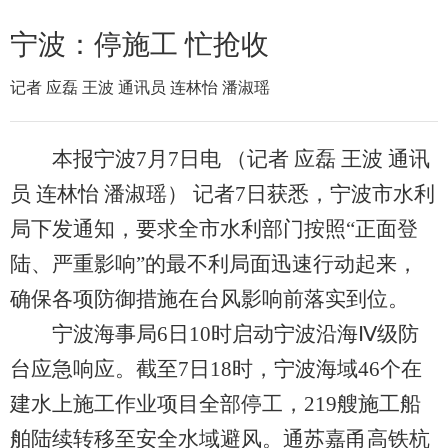
宁波：停施工 忙抢收
记者 应磊 王波 通讯员 连林怡 潘淑瑶
本报宁波7月7日电 （记者 应磊 王波 通讯
员 连林怡 潘淑瑶） 记者7日获悉，宁波市水利
局下发通知，要求全市水利部门按照“正面登
陆、严重影响”的最不利局面迅速行动起来，
确保各项防御措施在台风影响前落实到位。
宁波海事局6日10时启动宁波沿海Ⅳ级防
台应急响应。截至7日18时，宁波海域46个在
建水上施工作业项目全部停工，219艘施工船
舶陆续转移至安全水域避风。通苏嘉甬高铁杭