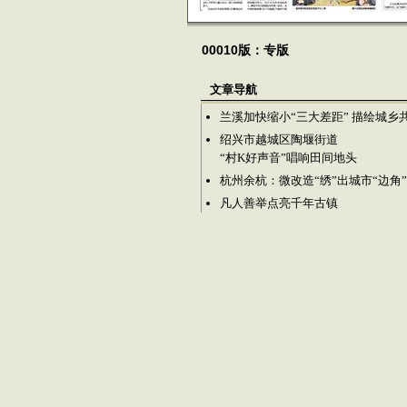
00010版：专版
文章导航
兰溪加快缩小“三大差距” 描绘城乡
绍兴市越城区陶堰街道
“村K好声音”唱响田间地头
杭州余杭：微改造“绣”出城市“边角
凡人善举点亮千年古镇