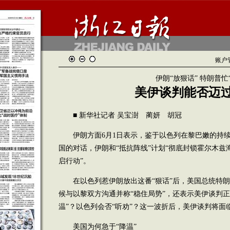
账户
伊朗“放狠话” 特朗普忙
美伊谈判能否迈
■ 新华社记者 吴宝澍 蔺妍 胡冠
伊朗方面6月1日表示，鉴于以色列在黎巴嫩的持续
国的对话，伊朗和“抵抗阵线”计划“彻底封锁霍尔木兹
启行动”。
在以色列惹伊朗放出这番“狠话”后，美国总统特朗普
候与以黎双方沟通并称“稳住局势”，还表示美伊谈判正
温”？以色列会否“听劝”？这一波折后，美伊谈判将面
美国为何急于“降温”