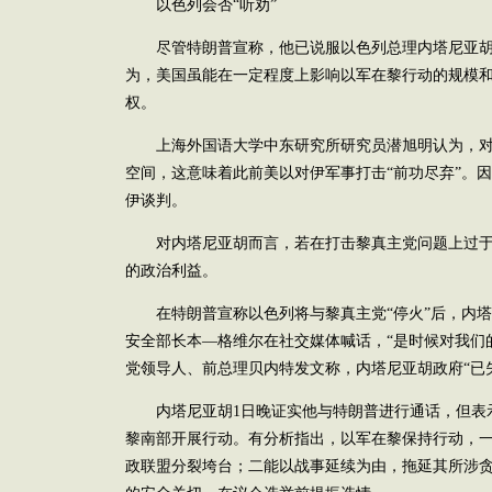
以色列会否“听劝”
尽管特朗普宣称，他已说服以色列总理内塔尼亚胡
为，美国虽能在一定程度上影响以军在黎行动的规模
权。
上海外国语大学中东研究所研究员潜旭明认为，对
空间，这意味着此前美以对伊军事打击“前功尽弃”。
伊谈判。
对内塔尼亚胡而言，若在打击黎真主党问题上过于“
的政治利益。
在特朗普宣称以色列将与黎真主党“停火”后，内塔尼
安全部长本—格维尔在社交媒体喊话，“是时候对我们的
党领导人、前总理贝内特发文称，内塔尼亚胡政府“已
内塔尼亚胡1日晚证实他与特朗普进行通话，但表示
黎南部开展行动。有分析指出，以军在黎保持行动，一
政联盟分裂垮台；二能以战事延续为由，拖延其所涉