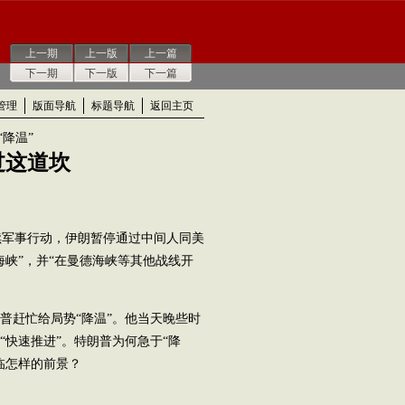
上一期
上一版
上一篇
下一期
下一版
下一篇
管理
版面导航
标题导航
返回主页
“降温”
过这道坎
军事行动，伊朗暂停通过中间人同美
海峡”，并“在曼德海峡等其他战线开
赶忙给局势“降温”。他当天晚些时
“快速推进”。特朗普为何急于“降
临怎样的前景？