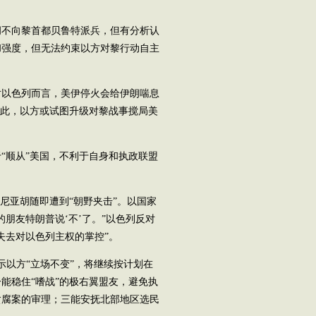
不向黎首都贝鲁特派兵，但有分析认
和强度，但无法约束以方对黎行动自主
以色列而言，美伊停火会给伊朗喘息
因此，以方或试图升级对黎战事搅局美
顺从”美国，不利于自身和执政联盟
亚胡随即遭到“朝野夹击”。以国家
朋友特朗普说‘不’了。”以色列反对
失去对以色列主权的掌控”。
以方“立场不变”，将继续按计划在
能稳住“嗜战”的极右翼盟友，避免执
贪腐案的审理；三能安抚北部地区选民