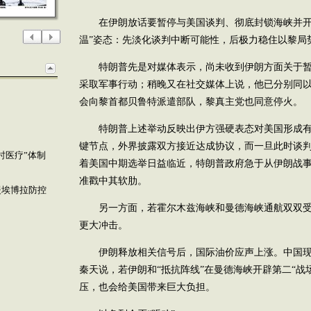
在伊朗放话要暂停与美国谈判、彻底封锁海峡并开
温”姿态：先淡化谈判中断可能性，后极力稳住以黎局
特朗普先是对媒体表示，尚未收到伊朗方面关于暂
采取军事行动；稍晚又在社交媒体上说，他已分别同
会向黎首都贝鲁特派遣部队，黎真主党也同意停火。
特朗普上述举动反映出伊方强硬表态对美国形成有
键节点，外界披露双方接近达成协议，而一旦此时谈
时医疗”体制
着美国中期选举日益临近，特朗普政府急于从伊朗战事
准戳中其软肋。
援埃博拉防控
另一方面，若霍尔木兹海峡和曼德海峡通航双双受
更大冲击。
伊朗释放相关信号后，国际油价应声上涨。中国现
秦天说，若伊朗和“抵抗阵线”在曼德海峡开辟第二“战
压，也会给美国带来巨大负担。