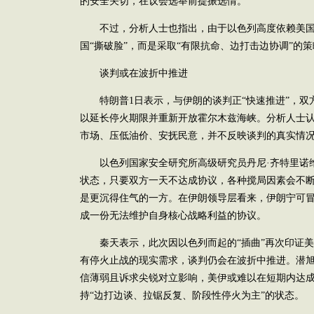
的安全关切，在议会选举前提振选情。
不过，分析人士也指出，由于以色列高度依赖美国
国“撕破脸”，而是采取“有限抗命、边打击边协调”的
谈判或在波折中推进
特朗普1日表示，与伊朗的谈判正“快速推进”，双方
以延长停火期限并重新开放霍尔木兹海峡。分析人士
市场、压低油价、安抚民意，并不反映谈判的真实情
以色列国家安全研究所高级研究员丹尼·齐特里诺维
状态，只要双方一天不达成协议，各种搅局因素会不
是更沉得住气的一方。在伊朗领导层看来，伊朗宁可
成一份无法维护自身核心战略利益的协议。
秦天表示，此次因以色列而起的“插曲”再次印证美
有停火止战的现实需求，谈判仍会在波折中推进。潜
信薄弱且诉求尖锐对立影响，美伊或难以在短期内达
持“边打边谈、拉锯反复、阶段性停火为主”的状态。