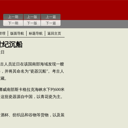
上一期
上一版
上一篇
下一期
下一版
下一篇
管理
版面导航
标题导航
返回主页
世纪沉船
天日
考古人员近日在该国南部海域发现一艘
，并将其命名为“瓷器沉船”。考古人
宝藏。
威南部斯卡格拉克海峡水下约600米
，这批瓷器源自中国，以青花瓷为主。
酒杯、纺织品和谷物等货物，以及装
。