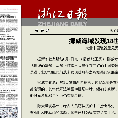
账户
挪威海域发现18
大量中国瓷器重见
据新华社奥斯陆6月2日电 （记者 张玉亮） 挪威
18世纪的沉船，从船上打捞出大量保存完好的中国瓷器
员说，北欧地区此前从未发现过可与之相媲美的沉船
挪威文化遗产局1日发布新闻稿说，这艘沉船是在挪
处发现的，其年代可追溯至18世纪中叶。经初步判断
船只始发地和目的地仍有待考证。
除大量瓷器外，考古人员还从沉船中打捞出吊灯、
有茶叶和中草药的木箱，其中吊灯为德式或英式工艺