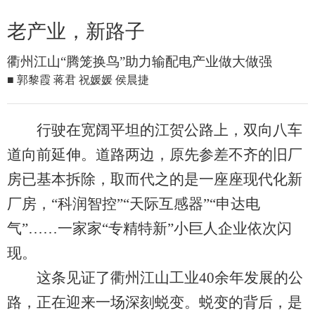
老产业，新路子
衢州江山“腾笼换鸟”助力输配电产业做大做强
■ 郭黎霞 蒋君 祝媛媛 侯晨捷
行驶在宽阔平坦的江贺公路上，双向八车
道向前延伸。道路两边，原先参差不齐的旧厂
房已基本拆除，取而代之的是一座座现代化新
厂房，“科润智控”“天际互感器”“申达电
气”……一家家“专精特新”小巨人企业依次闪
现。
这条见证了衢州江山工业40余年发展的公
路，正在迎来一场深刻蜕变。蜕变的背后，是