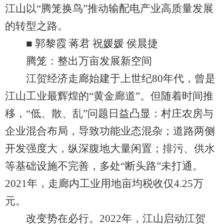
江山以“腾笼换鸟”推动输配电产业高质量发展
的转型之路。
■ 郭黎霞 蒋君 祝媛媛 侯晨捷
腾笼：整出万亩发展新空间
江贺经济走廊始建于上世纪80年代，曾是
江山工业最辉煌的“黄金廊道”。但随着时间推
移，“低、散、乱”问题日益凸显：村庄农房与
企业混合布局，导致功能业态混杂；道路两侧
开发强度大，纵深腹地大量闲置；排污、供水
等基础设施不完善，多处“断头路”未打通。
2021年，走廊内工业用地亩均税收仅4.25万
元。
改变势在必行。2022年，江山启动江贺