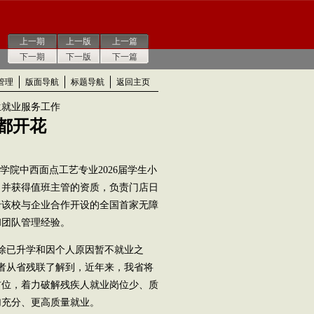
上一期
上一版
上一篇
下一期
下一版
下一篇
管理
版面导航
标题导航
返回主页
生就业服务工作
都开花
院中西面点工艺专业2026届学生小
，并获得值班主管的资质，负责门店日
于该校与企业合作开设的全国首家无障
和团队管理经验。
除已升学和因个人原因暂不就业之
记者从省残联了解到，近年来，我省将
首位，着力破解残疾人就业岗位少、质
加充分、更高质量就业。