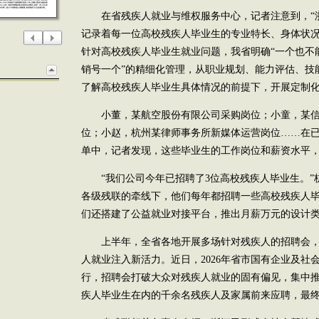
在省残疾人就业与维权服务中心，记者注意到，“浙
记录着每一位高校残疾人毕业生的专业特长、身体状
针对高校残疾人毕业生就业问题，我省明确“一个也不
销号一个”的精细化管理，从职业规划、能力评估、技
了解高校残疾人毕业生具体情况的前提下，开展定制
小董，某航空股份有限公司采购岗位；小童，某信
位；小赵，杭州某律师事务所新媒体运营岗位……在
单中，记者发现，这些毕业生的工作岗位和薪资水平
“我们公司今年已招聘了3位高校残疾人毕业生。”
各级残联的牵线下，他们每年都招聘一些高校残疾人
们还搭建了公益就业对接平台，推出月薪万元的设计
上半年，全省各地开展多场针对残疾人的招聘会，
人就业注入新活力。近日，2026年省市国有企业及社
行，招聘会打破大众对残疾人就业的固有偏见，集中
疾人毕业生在内的千余名残疾人及家属前来应聘，最终达