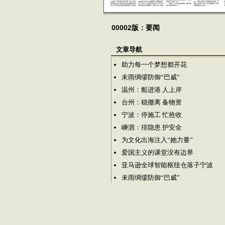
00002版：要闻
文章导航
助力每一个梦想都开花
未雨绸缪防御“巴威”
温州：船进港 人上岸
台州：稳撤离 备物资
宁波：停施工 忙抢收
嵊泗：排隐患 护安全
为文化出海注入“她力量”
爱国主义的课堂没有边界
亚马逊全球智能枢纽仓落子宁波
未雨绸缪防御“巴威”