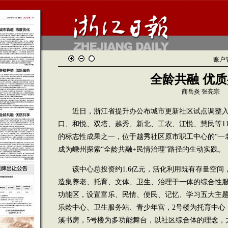
账户
全龄共融 优
商岳炎 张亮宗
近日，浙江省提升办公布城市更新社区试点调整入
口、和悦、双塔、越秀、新北、工农、江悦、慧民等1
的标志性成果之一，位于越秀社区原市职工中心的“一
成为嵊州探索“全龄共融+民情治理”路径的生动实践。
该中心总投资约1.6亿元，活化利用既有存量空间
造集养老、托育、文体、卫生、治理于一体的综合性服
功能区，设置富乐、民情、便民、记忆、学习五大主题
乐龄中心、卫生服务站、青少年宫，2号楼为托育中心
溪书房，5号楼为多功能舞台，以社区综合体的理念，