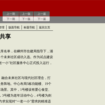
上一期
上一版
上一篇
下一期
下一版
下一篇
管理
版面导航
标题导航
返回主页
质共享
库名单，在嵊州市住建局指导下，浦
1个未来社区成功入选。作为试点建设
老一小”社区服务中心正式投入运行，
，融合未来社区与现代社区理念，打
务阵地。中心布局5栋功能楼、19个
场景。其中，1号楼设有爱心食堂、
，3号楼为老年活动中心，4号楼为剡
力求实现对“一老一小”需求的精准适