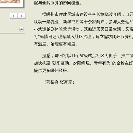
配与全龄服务的协同覆盖。
据嵊州市住建局城市建设科科长黄晓波介绍，自开园
联动一景乳业、新华书店等十余家商户，参与人数达59
小戏迷越剧体验营等活动，既贴近居民日常生活，又
将“民情日记”理念融入社区治理，建立需求闭环服务机
有温度、治理更有精度。
据悉，嵊州将以11个省级试点社区为抓手，推广“融
加快构建“朝阳蓬勃、夕阳绚烂、青年有为”的全龄友
提供更多嵊州经验。
（商岳炎 张亮宗）