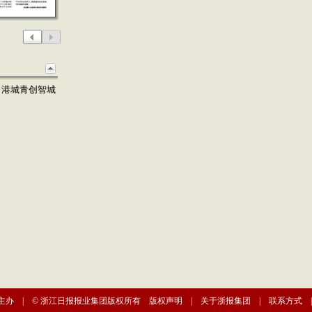
力港城青创智城
主办 | © 浙江日报报业集团版权所有
版权声明
|
关于浙报集团
|
联系方式