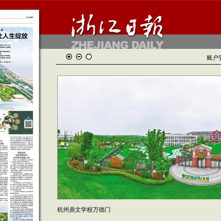
账户
杭州鼎文学校万德门