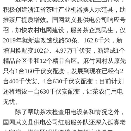
积极创建浙江省茶叶产业机器换人示范县，助
推茶厂提质增效。国网武义县供电公司响应号
召，加快农村电网建设，服务茶企惠民生，仅
2019年就新建改造线路58条、162.8千米，新
增调换配变102台、4.97万千伏安，新建成1个
精品台区带和12个精品台区。麻竹园村从原先
只有1台160千伏安配变，发展到现在已经有2
台400千伏安、1台630千伏安配变；目前计划
还将增设一台630千伏安配变，让茶农们用电
无忧。
除了帮助茶农检查用电设备和情况之外，
国网武义县供电公司红船服务队还深入孤寡老