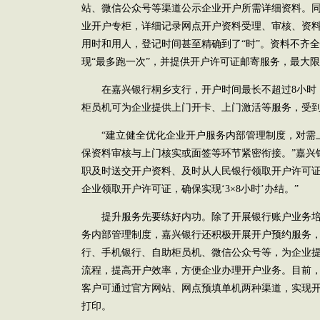
站、微信公众号等渠道公示企业开户所需详细资料。
业开户专柜，详细记录网点开户资料受理、审核、资
用时和用人，登记时间甚至精确到了“时”。资料不齐全
现“最多跑一次”，并提供开户许可证邮寄服务，最大
在嘉兴银行桐乡支行，开户时间最长不超过8小时
柜员机可为企业提供上门开卡、上门激活等服务，受
“建立健全优化企业开户服务内部管理制度，对需
保资料审核与上门核实或面签等环节紧密衔接。”嘉兴
职及时送交开户资料、及时从人民银行领取开户许可
企业领取开户许可证，确保实现‘3×8小时’办结。”
提升服务先要练好内功。除了开展银行账户业务培
务内部管理制度，嘉兴银行还积极开展开户预约服务
行、手机银行、自助柜员机、微信公众号等，为企业
流程，提高开户效率，方便企业办理开户业务。目前
客户可通过官方网站、网点预填单机两种渠道，实现
打印。