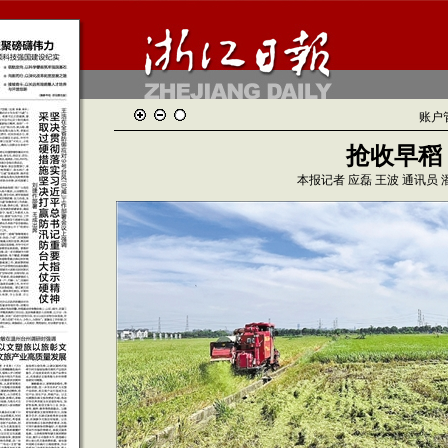
账户
抢收早稻
本报记者 应磊 王波 通讯员 