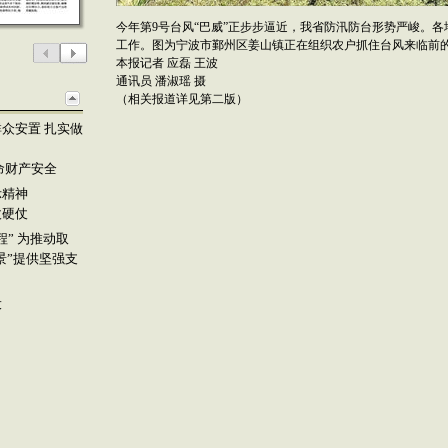
今年第9号台风“巴威”正步步逼近，我省防汛防台形势严峻。
工作。图为宁波市鄞州区姜山镇正在组织农户抓住台风来临前
本报记者 应磊 王波
通讯员 潘淑瑶 摄
（相关报道详见第二版）
众安置 扎实做
命财产安全
示精神
仗硬仗
” 为推动取
景”提供坚强支
设