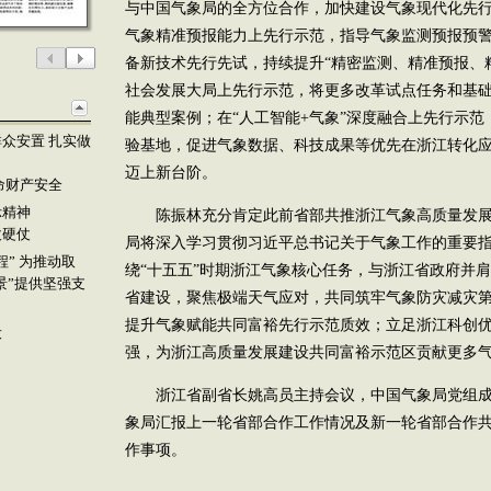
与中国气象局的全方位合作，加快建设气象现代化先
气象精准预报能力上先行示范，指导气象监测预报预
备新技术先行先试，持续提升“精密监测、精准预报、
社会发展大局上先行示范，将更多改革试点任务和基
能典型案例；在“人工智能+气象”深度融合上先行示
众安置 扎实做
验基地，促进气象数据、科技成果等优先在浙江转化应
迈上新台阶。
命财产安全
示精神
陈振林充分肯定此前省部共推浙江气象高质量发展
仗硬仗
局将深入学习贯彻习近平总书记关于气象工作的重要
” 为推动取
绕“十五五”时期浙江气象核心任务，与浙江省政府并
景”提供坚强支
省建设，聚焦极端天气应对，共同筑牢气象防灾减灾
提升气象赋能共同富裕先行示范质效；立足浙江科创
设
强，为浙江高质量发展建设共同富裕示范区贡献更多
浙江省副省长姚高员主持会议，中国气象局党组成
象局汇报上一轮省部合作工作情况及新一轮省部合作
作事项。