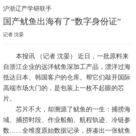
沪浙辽产学研联手
国产鱿鱼出海有了“数字身份证”
记者 沈晏
本报讯 （记者 沈晏） 近日，一批原料来
自浙江企业的远洋鱿鱼深加工产品，漂洋过海
抵达日本、韩国客户的仓库。帮它们敲开国际
高端市场大门的，是包装上一枚不起眼的芯
片。
芯片不大，却溯源了鱿鱼的一生：捕捞海
域、捕捞时段、作业船舶、航程轨迹、冷链参
数……全维度原始数据记录，拼凑出一张鱿鱼