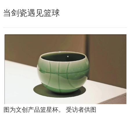
当剑瓷遇见篮球
图为文创产品篮星杯。 受访者供图