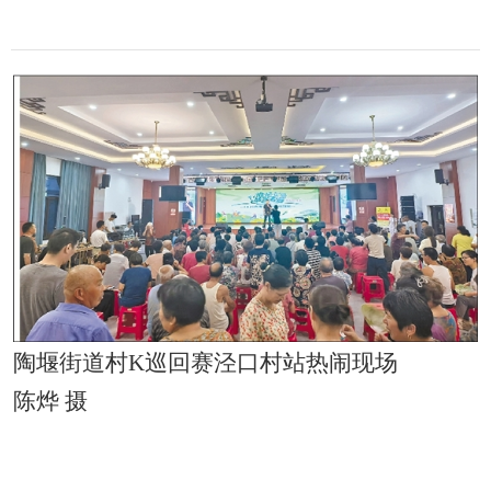
陶堰街道村K巡回赛泾口村站热闹现场
陈烨 摄