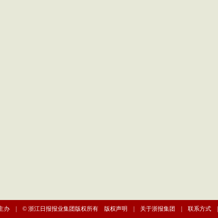
主办 | © 浙江日报报业集团版权所有
版权声明
|
关于浙报集团
|
联系方式