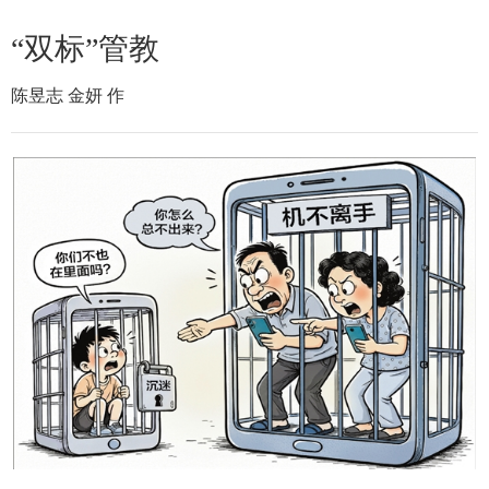
“双标”管教
陈昱志 金妍 作