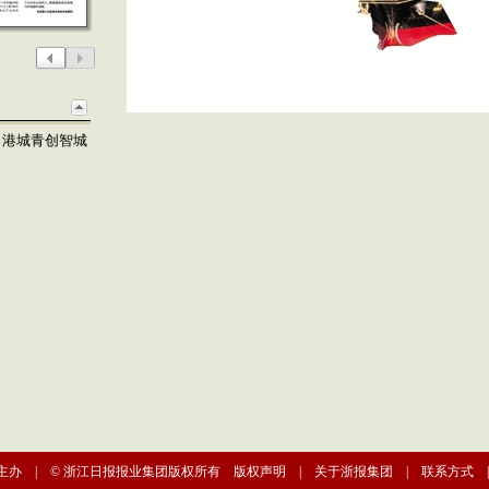
力港城青创智城
主办 | © 浙江日报报业集团版权所有
版权声明
|
关于浙报集团
|
联系方式