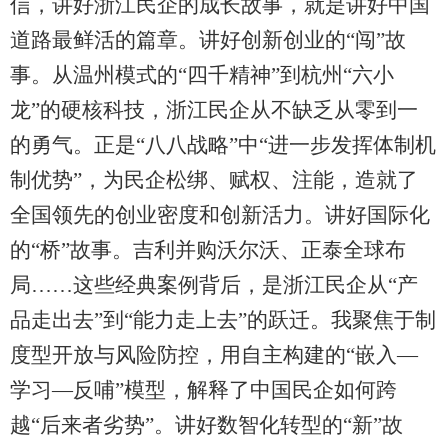
信，讲好浙江民企的成长故事，就是讲好中国
道路最鲜活的篇章。讲好创新创业的“闯”故
事。从温州模式的“四千精神”到杭州“六小
龙”的硬核科技，浙江民企从不缺乏从零到一
的勇气。正是“八八战略”中“进一步发挥体制机
制优势”，为民企松绑、赋权、注能，造就了
全国领先的创业密度和创新活力。讲好国际化
的“桥”故事。吉利并购沃尔沃、正泰全球布
局……这些经典案例背后，是浙江民企从“产
品走出去”到“能力走上去”的跃迁。我聚焦于制
度型开放与风险防控，用自主构建的“嵌入—
学习—反哺”模型，解释了中国民企如何跨
越“后来者劣势”。讲好数智化转型的“新”故