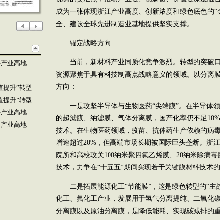
成为一张体现浙江产业高度、创新浓度和绿色底色的“
全、建设全球先进制造业基地提供坚实支撑。
锚定战略方向
当前，新材料产业同质化竞争激烈。转型的突破口
料产业高地
资源聚焦于具有科技制高点战略意义的领域。以分离
方向：
值提升”转型
值提升”转型
一是攻坚半导体与生物医药“尖端膜”。在半导体领
料产业高地
的超滤膜、纳滤膜、气体分离膜，国产化率仍不足10%
料产业高地
技术。在生物医药领域，疫苗、抗体药生产依赖的病
增速超过20%，但高端市场长期被国际巨头垄断。浙
院所和高校攻关100纳米聚四氟乙烯膜、20纳米除病
技术，力争在“十五五”期间实现若干关键膜材料技术
二是拓展能源化工“节能膜”，这是绿色转型的“主战
化工、氟化工产业，发展用于氢气分离提纯、二氧化碳
分离膜以及原油分离膜，是降低能耗、实现碳减排的