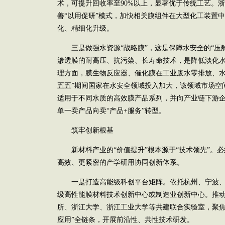
术，可提升回收率至90%以上，显著优于传统工艺。
善“以用促研”模式，加快相关膜组件在大型化工装置
化、精细化升级。
三是做强水资源“战略膜”，这是保障水安全的“压舱
渗透膜的耐高压、抗污染、长寿命技术，是降低淡化
理方面，膜生物反应器、催化膜在工业废水零排放、水
五五”期间国家在水安全领域投入加大，该领域市场空
适用于不同水质的高效膜产品系列，并向产业链下游
单一卖产品向卖“产品+服务”转型。
筑牢创新根基
新材料产业的“价值提升”根本源于“技术领先”。必
高效、更紧密的产学研用协同创新体系。
一是打造高能级科创平台矩阵。依托杭州、宁波、
级高性能膜材料技术创新中心或制造业创新中心。推
所、浙江大学、浙江工业大学等共建联合实验室，聚焦“
应用”全链条，开展前沿性、共性技术研发。