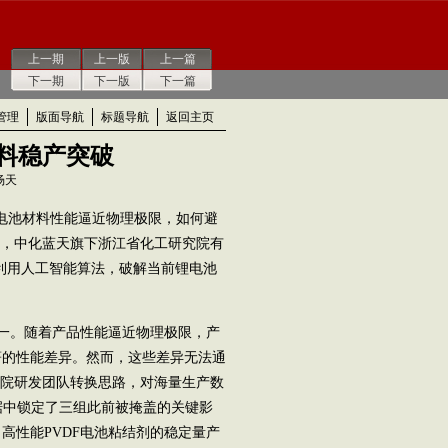
上一期
上一版
上一篇
下一期
下一版
下一篇
管理
版面导航
标题导航
返回主页
料稳产突破
杨天
源电池材料性能逼近物理极限，如何避
日，中化蓝天旗下浙江省化工研究院有
—利用人工智能算法，破解当前锂电池
一。随着产品性能逼近物理极限，产
著的性能差异。然而，这些差异无法通
化院研发团队转换思路，对海量生产数
据中锁定了三组此前被掩盖的关键影
高性能PVDF电池粘结剂的稳定量产