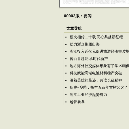
00002版：要闻
文章导航
薪火相传二十载 同心共赴新征程
助力浙企抱团出海
浙江投入近亿元促进旅游经济提质
传百廿越韵 承时代新声
地方海外社交媒体形象有了学术画
科技赋能高端电池材料稳产突破
沿着英雄的足迹，共读长征精神
历史+乡愁，瓶窑五百年古树又火了
浙江工业经济起势有力
越音袅袅