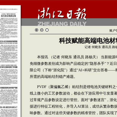
账户
科技赋能高端电池材
记者 何晓东 通讯员 路
本报讯 （记者 何晓东 通讯员 路杨天） 当新能
免细微参数差别成为影响产品稳定的“隐形杀手”？近
限公司（下称“浙化院”）通过“AI+科研”交出答卷—
所需的高端粘结剂稳产难题。
PVDF（聚偏氟乙烯）粘结剂是锂电池关键材料之
线上微小的工艺参数波动，都会在下游应用中引发显
过常规产品参数设定进行管控。面对“参数迷宫”，浙
据进行特征工程转化，并导入AI算法，成功从繁杂数
响参数。通过对这些关键参数的精准管控，团队实现了