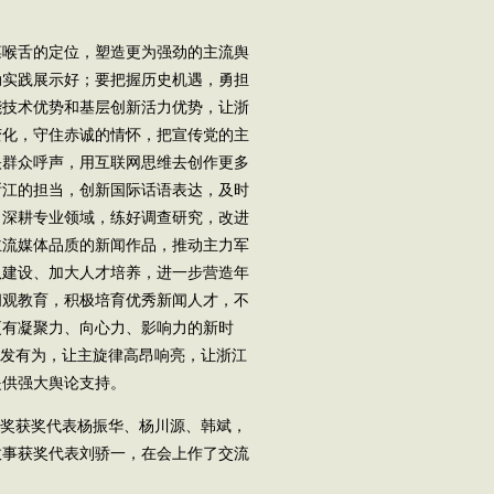
喉舌的定位，塑造更为强劲的主流舆
动实践展示好；要把握历史机遇，勇担
能技术优势和基层创新活力优势，让浙
变化，守住赤诚的情怀，把宣传党的主
映群众呼声，用互联网思维去创作更多
浙江的担当，创新国际话语表达，及时
，深耕专业领域，练好调查研究，改进
主流媒体品质的新闻作品，推动主力军
队建设、加大人才培养，进一步营造年
闻观教育，积极培育优秀新闻人才，不
更有凝聚力、向心力、影响力的新时
奋发有为，让主旋律高昂响亮，让浙江
提供强大舆论支持。
闻奖获奖代表杨振华、杨川源、韩斌，
故事获奖代表刘骄一，在会上作了交流