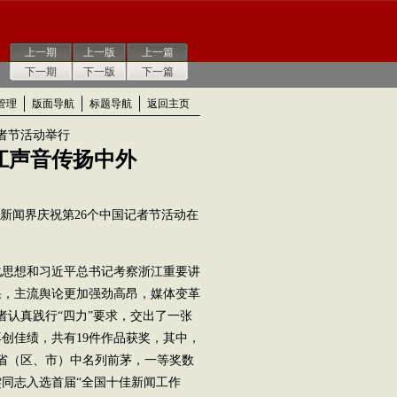
上一期
上一版
上一篇
下一期
下一版
下一篇
管理
版面导航
标题导航
返回主页
者节活动举行
江声音传扬中外
省新闻界庆祝第26个中国记者节活动在
思想和习近平总书记考察浙江重要讲
果，主流舆论更加强劲高昂，媒体变革
者认真践行“四力”要求，交出了一张
创佳绩，共有19件作品获奖，其中，
省（区、市）中名列前茅，一等奖数
同志入选首届“全国十佳新闻工作