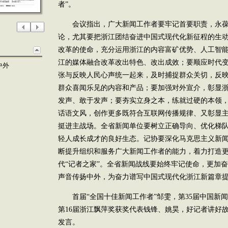
者”。
会议指出，广大新闻工作者要牢记首要职责，永葆
论，尤其要把浙江团结奋进中国式现代化新征程的生
改革的使命，充分运用浙江的内容富矿优势、人工智
江的媒体融合改革改出特色、改出成效；要顺应时代
中外
张与反映人民心声统一起来，及时捕捉群众关切，反
群众喜闻乐见的内容和产品；要加强对外宣介，彰显
发声、敢于发声；要夯实立身之本，练就过硬的本领
话语文风，创作更多既符合互联网传播规律、又彰显
挺进主战场。全省新闻单位要树立正确导向、优化梯
轻人成长成才的良好生态。记协要深化马克思主义新
断提升组织和服务广大新闻工作者的能力，着力打造
代“记者之家”。全省新闻战线要始终牢记使命，更加
声音传扬中外，为奋力谱写中国式现代化浙江新篇章
首届“全国十佳新闻工作者”邹雯，第35届中国新
第16届浙江飘萍奖获奖代表钱锋、姚昊，好记者讲好
发言。