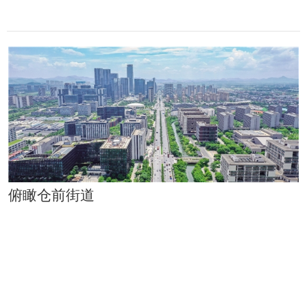
俯瞰仓前街道