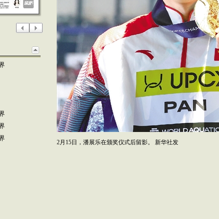
界
界
界
界
2月15日，潘展乐在颁奖仪式后留影。 新华社发