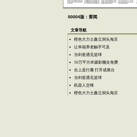
00004版：要闻
文章导航
橙色大力士矗立洞头海滨
让幸福养老触手可及
当剑瓷遇见篮球
50万平方米摄影棚全免费
合上是行囊 打开成展台
当剑瓷遇见篮球
机器人交锋
橙色大力士矗立洞头海滨