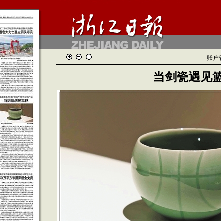
账户
当剑瓷遇见