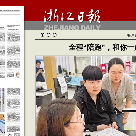
账户
全程“陪跑”，和你