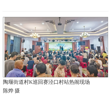
陶堰街道村K巡回赛泾口村站热闹现场
陈烨 摄