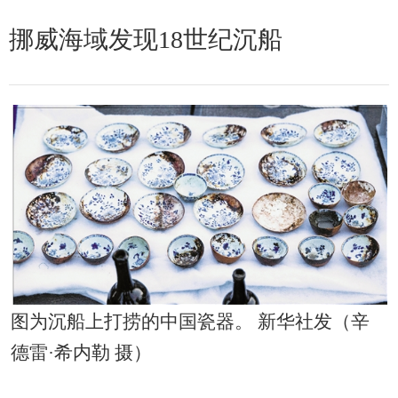
挪威海域发现18世纪沉船
图为沉船上打捞的中国瓷器。 新华社发（辛
德雷·希内勒 摄）