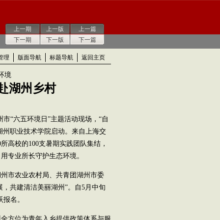
上一期
上一版
上一篇
下一期
下一版
下一篇
管理
版面导航
标题导航
返回主页
环境
赴湖州乡村
州市“六五环境日”主题活动现场，“自
在湖州职业技术学院启动。来自上海交
所高校的100支暑期实践团队集结，
，用专业所长守护生态环境。
州市农业农村局、共青团湖州市委
展，共建清洁美丽湖州”。自5月中旬
跃报名。
全方位为青年入乡提供政策体系与服