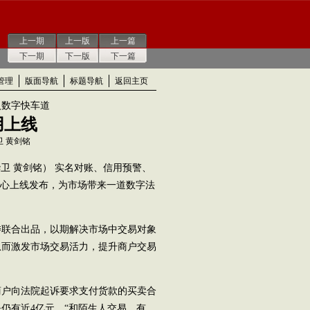
上一期
上一版
上一篇
下一期
下一版
下一篇
管理
版面导航
标题导航
返回主页
入数字快车道
用上线
卫 黄剑铭
华卫 黄剑铭） 实名对账、信用预警、
中心上线发布，为市场带来一道数字法
联合出品，以期解决市场中交易对象
从而激发市场交易活力，提升商户交易
商户向法院起诉要求支付货款的买卖合
失仍有近4亿元。“和陌生人交易，有