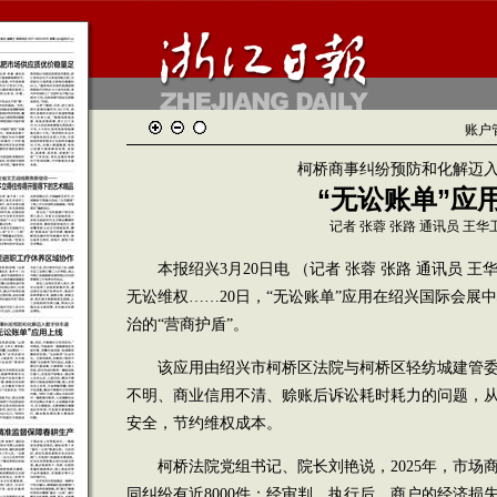
账户
柯桥商事纠纷预防和化解迈
“无讼账单”应
记者 张蓉 张路 通讯员 王华
本报绍兴3月20日电 （记者 张蓉 张路 通讯员 王
无讼维权……20日，“无讼账单”应用在绍兴国际会展
治的“营商护盾”。
该应用由绍兴市柯桥区法院与柯桥区轻纺城建管委
不明、商业信用不清、赊账后诉讼耗时耗力的问题，
安全，节约维权成本。
柯桥法院党组书记、院长刘艳说，2025年，市场
同纠纷有近8000件；经审判、执行后，商户的经济损