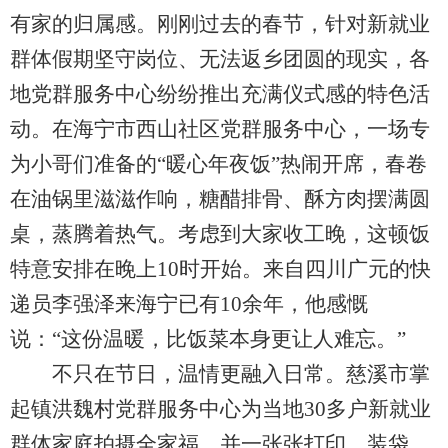
有家的归属感。刚刚过去的春节，针对新就业
群体假期坚守岗位、无法返乡团圆的现实，各
地党群服务中心纷纷推出充满仪式感的特色活
动。在海宁市西山社区党群服务中心，一场专
为小哥们准备的“暖心年夜饭”热闹开席，春卷
在油锅里滋滋作响，糖醋排骨、酥方肉摆满圆
桌，蒸腾着热气。考虑到大家收工晚，这顿饭
特意安排在晚上10时开始。来自四川广元的快
递员李强泽来海宁已有10余年，他感慨
说：“这份温暖，比饭菜本身更让人难忘。”
不只在节日，温情更融入日常。慈溪市掌
起镇洪魏村党群服务中心为当地30多户新就业
群体家庭拍摄全家福，并一张张打印、装袋，