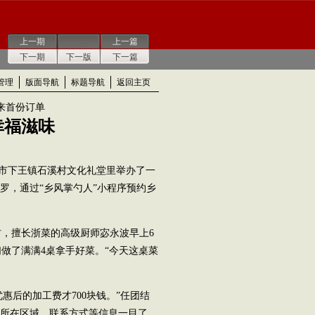
上一期
上一篇
下一期
下一版
下一篇
管理
版面导航
标题导航
返回主页
来首份订单
幸福滋味
州市下王镇石溪村文化礼堂里举办了一
罗，通过“乡风掌勺人”小程序预约乡
。
，擅长浙菜的高级厨师宓永波早上6
做了满满4桌拿手好菜。“今天这桌菜
后的加工费才700块钱。”任团结
、所在区域、联系方式等信息一目了