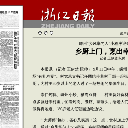
账户
嵊州“乡风掌勺人”小程序迎
乡厨上门，烹出
记者 王伊然 阮帅
本报讯 （记者 王伊然 阮帅） 9月11日中午，嵊
场“有礼寿宴”。村党总支书记任团结带着村干部一起张
厨，为村里80岁以上的老人过了一场热闹的集体生日
崇仁炖鸭、嵊州小炒、糟肉双拼……村里备好食材
点多就赶来村里，忙着炖肉、煮虾、蒸馒头，给老人们
做得真地道。”80岁老人任朝园边吃边说。
“‘大师傅’包办，省心又实惠！这一桌，食材加上优惠
说，通过“乡风掌勺人”小程序，乡村厨师的星级等级