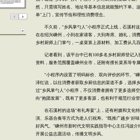
然，只需填写姓名、地址等基本信息就能预约下单。这
单”上门，宣传节俭和理性消费理念。
不久前，“乡风掌勺人”小程序正式上线，石溪村这
在在绍兴嵊州，小到在家请客，大到寿席、婚礼，消
乡村厨师上门掌勺，一桌菜算上原材料、加工费从几百
记者看到，该平台中已有100多名乡村厨师登记入
资料，服务范围覆盖嵊州全市，还附有擅长菜系等专
“小程序内设置了明码标价、双向评价的环节。”嵊
泽红说，以往消费者获取乡厨信息的渠道不多，选择
过“乡风掌勺人”小程序，不仅消费者拥有了更多选择空
向“抱团发展”，既有了更多客源，也有利于规范行业
在石溪村的这场“有礼寿宴”上，还有村嫂和文化特
演、乐器合奏等方式为老人们祝寿。“既推广越乡‘好
好风气。”嵊州市新时代文明实践指导中心主任冯波介
开展公益志愿活动，传播文明乡风。