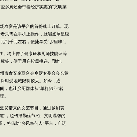
些乡厨还会带着经济实惠的“文明菜
场寿宴是该平台的首份线上订单。现
费者只需在手机上操作，就能点单星级
元到千元左右，便捷享受“乡里味”。
驻，均上传了健康证和厨师技能证等
属标签，便于用户按需挑选、预约。
州市食安企联合会乡厨专委会会长黄
乡厨时受地域限制较大。如今，通
间，也让乡厨群体从“单打独斗”转
管理。
派员带来的文艺节目，通过越剧表
味道’，也传播勤俭节约、文明温馨的
绍，将借助“乡风掌勺人”平台，广泛