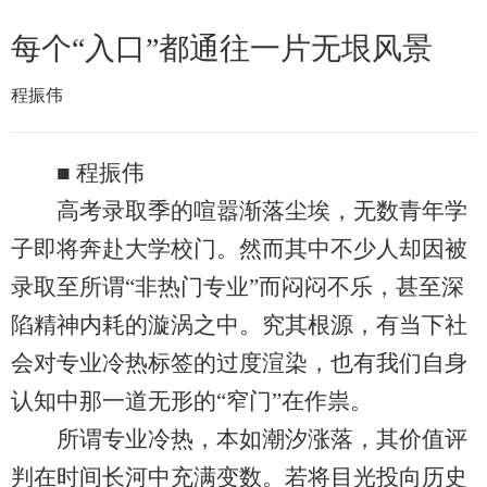
每个“入口”都通往一片无垠风景
程振伟
■ 程振伟
高考录取季的喧嚣渐落尘埃，无数青年学
子即将奔赴大学校门。然而其中不少人却因被
录取至所谓“非热门专业”而闷闷不乐，甚至深
陷精神内耗的漩涡之中。究其根源，有当下社
会对专业冷热标签的过度渲染，也有我们自身
认知中那一道无形的“窄门”在作祟。
所谓专业冷热，本如潮汐涨落，其价值评
判在时间长河中充满变数。若将目光投向历史