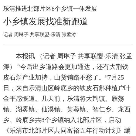
乐清推进北部片区8个乡镇一体发展
小乡镇发展找准新跑道
记者 周琳子 共享联盟·乐清 张孟涛
本报讯 （记者 周琳子 共享联盟·乐清 张孟
涛） “今后出乡道路会更加通达，还有大荆铁
皮石斛产业加持，山货销路不愁了。”7月25
日，来自乐清山区岭底乡的铁皮石斛种植户叶
金平感慨道。几天前，乐清将大荆镇、雁荡
镇、湖雾镇、仙溪镇、芙蓉镇、智仁乡、龙西
乡、岭底乡共8个乡镇纳入北部片区，启动
《乐清市北部片区共同富裕五年行动计划》编